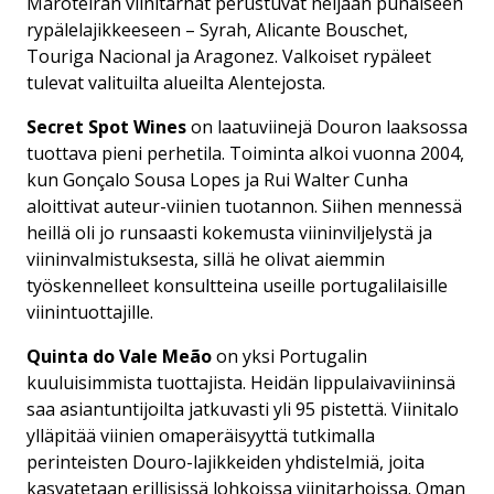
Maroteiran viinitarhat perustuvat neljään punaiseen
rypälelajikkeeseen – Syrah, Alicante Bouschet,
Touriga Nacional ja Aragonez. Valkoiset rypäleet
tulevat valituilta alueilta Alentejosta.
Secret Spot Wines
on laatuviinejä Douron laaksossa
tuottava pieni perhetila. Toiminta alkoi vuonna 2004,
kun Gonçalo Sousa Lopes ja Rui Walter Cunha
aloittivat auteur-viinien tuotannon. Siihen mennessä
heillä oli jo runsaasti kokemusta viininviljelystä ja
viininvalmistuksesta, sillä he olivat aiemmin
työskennelleet konsultteina useille portugalilaisille
viinintuottajille.
Quinta do Vale Meão
on yksi Portugalin
kuuluisimmista tuottajista. Heidän lippulaivaviininsä
saa asiantuntijoilta jatkuvasti yli 95 pistettä. Viinitalo
ylläpitää viinien omaperäisyyttä tutkimalla
perinteisten Douro-lajikkeiden yhdistelmiä, joita
kasvatetaan erillisissä lohkoissa viinitarhoissa. Oman