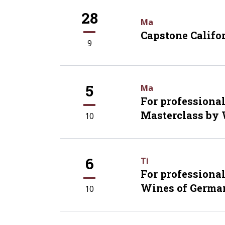
28
Ma
Capstone Califor
9
5
Ma
For professiona
Masterclass by
10
6
Ti
For professiona
Wines of Germa
10