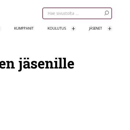
Etsi
sivua:
KUMPPANIT
KOULUTUS
JÄSENET
n jäsenille