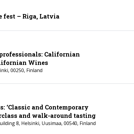
e fest – Riga, Latvia
professionals: Californian
lifornian Wines
inki
,
00250
,
Finland
ls: ‘Classic and Contemporary
rclass and walk-around tasting
ilding 8
,
Helsinki
,
Uusimaa
,
00540
,
Finland