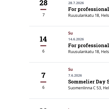
28
28.7.2026
For professiona
7
Ruusulankatu 18
,
Hels
Su
14
14.6.2026
For professiona
6
Ruusulankatu 18
,
Hels
Su
7
7.6.2026
Sommelier Day 
6
Suomenlinna C 53
,
Hel