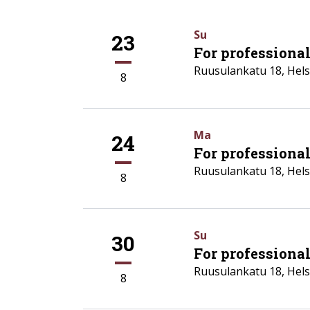
Su
23
For professionals
Ruusulankatu 18
,
Hels
8
Ma
24
For professiona
Ruusulankatu 18
,
Hels
8
Su
30
For professional
Ruusulankatu 18
,
Hels
8