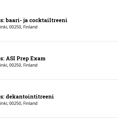
: baari- ja cocktailtreeni
inki
,
00250
,
Finland
ls: ASI Prep Exam
inki
,
00250
,
Finland
s: dekantointitreeni
inki
,
00250
,
Finland