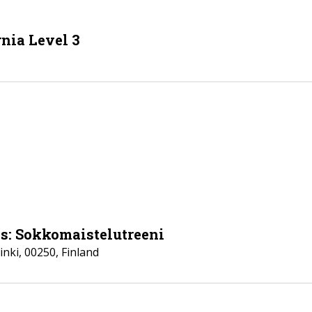
nia Level 3
ls: Sokkomaistelutreeni
inki
,
00250
,
Finland