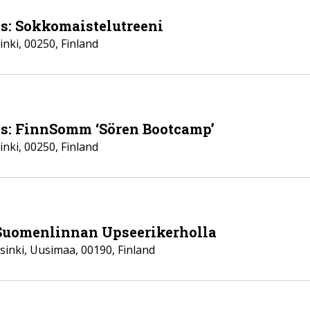
ls: Sokkomaistelutreeni
inki
,
00250
,
Finland
ls: FinnSomm ‘Sören Bootcamp’
inki
,
00250
,
Finland
Suomenlinnan Upseerikerholla
sinki
,
Uusimaa
,
00190
,
Finland