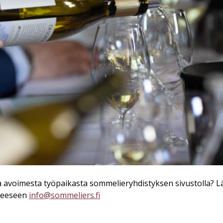
a avoimesta työpaikasta sommelieryhdistyksen sivustolla? L
tteeseen
info@sommeliers.fi