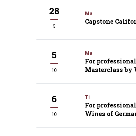
28
Ma
Capstone Califor
9
5
Ma
For professiona
Masterclass by
10
6
Ti
For professiona
Wines of Germa
10