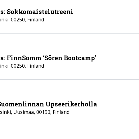
ls: Sokkomaistelutreeni
inki
,
00250
,
Finland
ls: FinnSomm ‘Sören Bootcamp’
inki
,
00250
,
Finland
Suomenlinnan Upseerikerholla
sinki
,
Uusimaa
,
00190
,
Finland