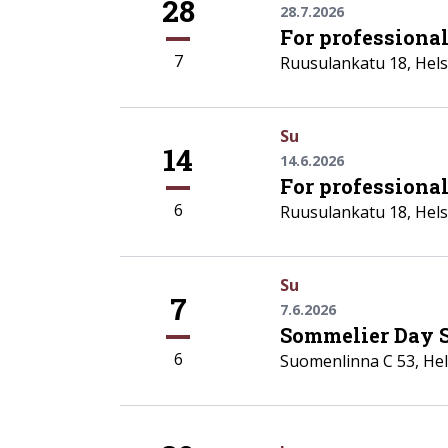
28
28.7.2026
For professiona
7
Ruusulankatu 18
,
Hels
Su
14
14.6.2026
For professiona
6
Ruusulankatu 18
,
Hels
Su
7
7.6.2026
Sommelier Day 
6
Suomenlinna C 53
,
Hel