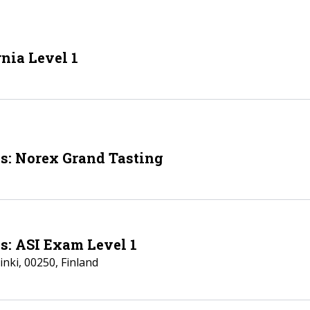
nia Level 1
ls: Norex Grand Tasting
s: ASI Exam Level 1
inki
,
00250
,
Finland