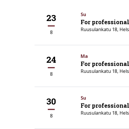
Su
23
For professionals
Ruusulankatu 18
,
Hels
8
Ma
24
For professiona
Ruusulankatu 18
,
Hels
8
Su
30
For professional
Ruusulankatu 18
,
Hels
8