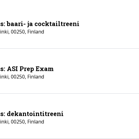
: baari- ja cocktailtreeni
inki
,
00250
,
Finland
ls: ASI Prep Exam
inki
,
00250
,
Finland
s: dekantointitreeni
inki
,
00250
,
Finland