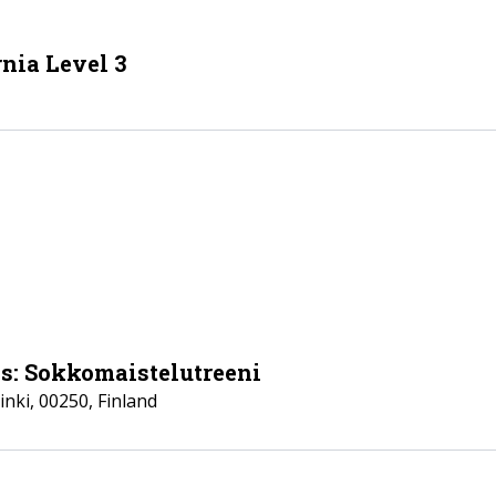
nia Level 3
ls: Sokkomaistelutreeni
inki
,
00250
,
Finland