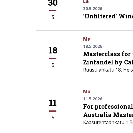
30
La
30.5.2026
‘Unfiltered’ Win
5
Ma
18.5.2026
18
Masterclass for 
Zinfandel by Ca
5
Ruusulankatu 18
,
Hels
Ma
11.5.2026
11
For professiona
Australia Maste
5
Kaasutehtaankatu 1 Bu