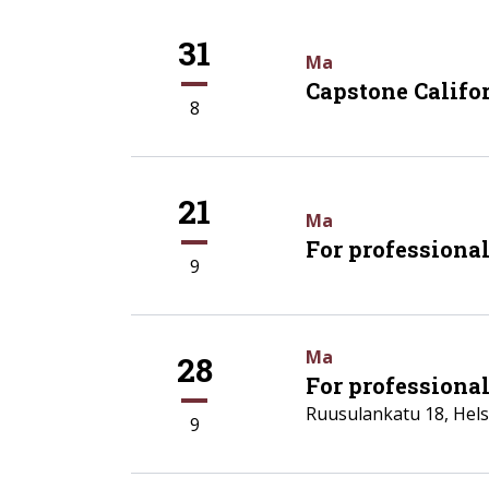
31
Ma
Capstone Califor
8
21
Ma
For professiona
9
Ma
28
For professional
Ruusulankatu 18
,
Hels
9