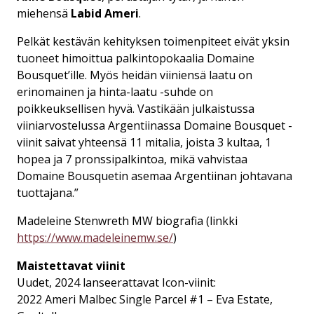
miehensä
Labid Ameri
.
Pelkät kestävän kehityksen toimenpiteet eivät yksin
tuoneet himoittua palkintopokaalia Domaine
Bousquet’ille. Myös heidän viiniensä laatu on
erinomainen ja hinta-laatu -suhde on
poikkeuksellisen hyvä. Vastikään julkaistussa
viiniarvostelussa Argentiinassa Domaine Bousquet -
viinit saivat yhteensä 11 mitalia, joista 3 kultaa, 1
hopea ja 7 pronssipalkintoa, mikä vahvistaa
Domaine Bousquetin asemaa Argentiinan johtavana
tuottajana.”
Madeleine Stenwreth MW biografia (linkki
https://www.madeleinemw.se/
)
Maistettavat viinit
Uudet, 2024 lanseerattavat Icon-viinit:
2022 Ameri Malbec Single Parcel #1 – Eva Estate,