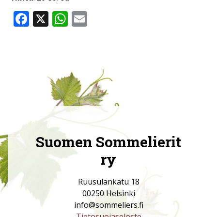
Facebook
X
WhatsApp
Email
Suomen Sommelierit
ry
Ruusulankatu 18
00250 Helsinki
info@sommeliers.fi
Tietosuojaseloste