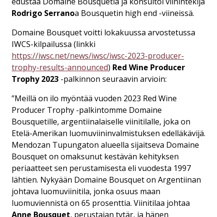
edustaa Domaine Bousquetia ja konsultoi viinintekijä
Rodrigo Serrano
a Bousquetin high end -viineissä.
Domaine Bousquet voitti lokakuussa arvostetussa
IWCS-kilpailussa (linkki
https://iwsc.net/news/iwsc/iwsc-2023-producer-
trophy-results-announced
)
Red Wine Producer
Trophy 2023
-palkinnon seuraavin arvioin:
”Meillä on ilo myöntää vuoden 2023 Red Wine
Producer Trophy -palkintomme Domaine
Bousquetille, argentiinalaiselle viinitilalle, joka on
Etelä-Amerikan luomuviininvalmistuksen edelläkävijä.
Mendozan Tupungaton alueella sijaitseva Domaine
Bousquet on omaksunut kestävän kehityksen
periaatteet sen perustamisesta eli vuodesta 1997
lähtien. Nykyään Domaine Bousquet on Argentiinan
johtava luomuviinitila, jonka osuus maan
luomuviennistä on 65 prosenttia. Viinitilaa johtaa
Anne Bousquet
, perustajan tytär, ja hänen