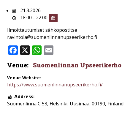
21.3.2026
18:00 - 22:00
Ilmoittautumiset sähköpostitse
ravintola@suomenlinnanupseerikerho.fi
Facebook
X
WhatsApp
Email
Venue:
Suomenlinnan Upseerikerho
Venue Website:
https://www.suomenlinnanupseerikerho.fi/
Address:
Suomenlinna C 53
,
Helsinki
,
Uusimaa
,
00190
,
Finland