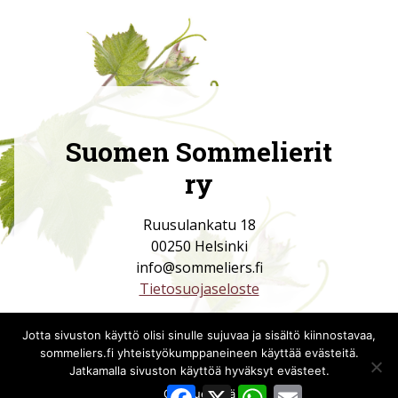
Suomen Sommelierit
ry
Ruusulankatu 18
00250 Helsinki
info@sommeliers.fi
Tietosuojaseloste
Jotta sivuston käyttö olisi sinulle sujuvaa ja sisältö kiinnostavaa,
sommeliers.fi yhteistyökumppaneineen käyttää evästeitä.
Jatkamalla sivuston käyttöä hyväksyt evästeet.
Facebook
X
WhatsApp
Email
Ok
Lue lisää