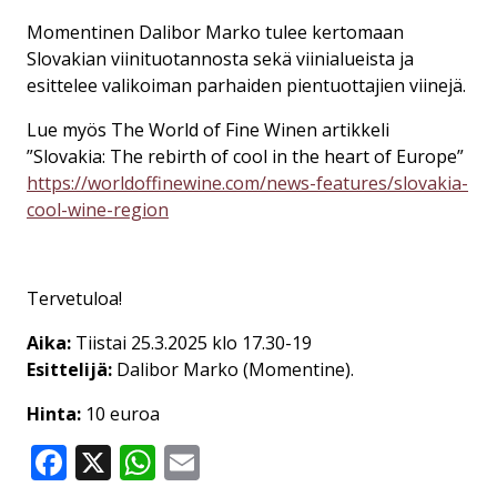
Momentinen Dalibor Marko tulee kertomaan
Slovakian viinituotannosta sekä viinialueista ja
esittelee valikoiman parhaiden pientuottajien viinejä.
Lue myös The World of Fine Winen artikkeli
”Slovakia: The rebirth of cool in the heart of Europe”
https://worldoffinewine.com/news-features/slovakia-
cool-wine-region
Tervetuloa!
Aika:
Tiistai 25.3.2025 klo 17.30-19
Esittelijä:
Dalibor Marko (Momentine).
Hinta:
10 euroa
Facebook
X
WhatsApp
Email