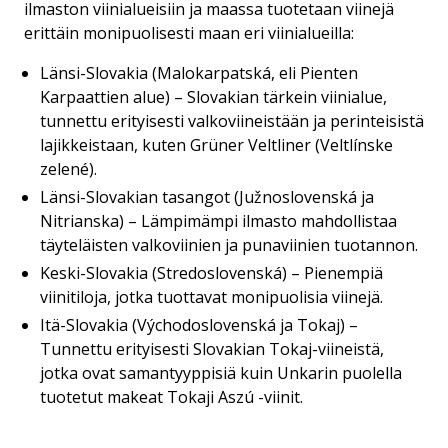
ilmaston viinialueisiin ja maassa tuotetaan viinejä
erittäin monipuolisesti maan eri viinialueilla:
Länsi-Slovakia (Malokarpatská, eli Pienten
Karpaattien alue) – Slovakian tärkein viinialue,
tunnettu erityisesti valkoviineistään ja perinteisistä
lajikkeistaan, kuten Grüner Veltliner (Veltlínske
zelené).
Länsi-Slovakian tasangot (Južnoslovenská ja
Nitrianska) – Lämpimämpi ilmasto mahdollistaa
täyteläisten valkoviinien ja punaviinien tuotannon.
Keski-Slovakia (Stredoslovenská) – Pienempiä
viinitiloja, jotka tuottavat monipuolisia viinejä.
Itä-Slovakia (Východoslovenská ja Tokaj) –
Tunnettu erityisesti Slovakian Tokaj-viineistä,
jotka ovat samantyyppisiä kuin Unkarin puolella
tuotetut makeat Tokaji Aszú -viinit.