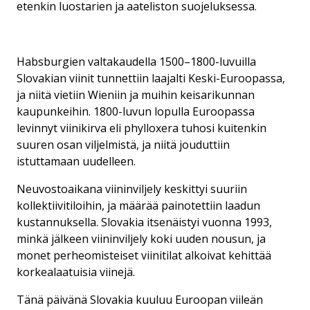
etenkin luostarien ja aateliston suojeluksessa.
Habsburgien valtakaudella 1500–1800-luvuilla
Slovakian viinit tunnettiin laajalti Keski-Euroopassa,
ja niitä vietiin Wieniin ja muihin keisarikunnan
kaupunkeihin. 1800-luvun lopulla Euroopassa
levinnyt viinikirva eli phylloxera tuhosi kuitenkin
suuren osan viljelmistä, ja niitä jouduttiin
istuttamaan uudelleen.
Neuvostoaikana viininviljely keskittyi suuriin
kollektiivitiloihin, ja määrää painotettiin laadun
kustannuksella. Slovakia itsenäistyi vuonna 1993,
minkä jälkeen viininviljely koki uuden nousun, ja
monet perheomisteiset viinitilat alkoivat kehittää
korkealaatuisia viinejä.
Tänä päivänä Slovakia kuuluu Euroopan viileän