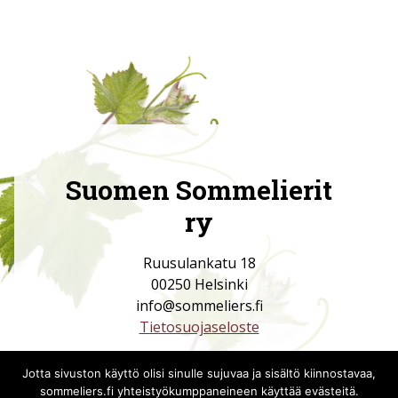
Suomen Sommelierit
ry
Ruusulankatu 18
00250 Helsinki
info@sommeliers.fi
Tietosuojaseloste
Jotta sivuston käyttö olisi sinulle sujuvaa ja sisältö kiinnostavaa,
sommeliers.fi yhteistyökumppaneineen käyttää evästeitä.