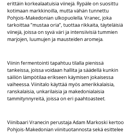
erittäin korkealaatuisia viinejä. Rypäle on suosittu
kotimaan markkinoilla, mutta vähän tunnettu
Pohjois-Makedonian ulkopuolella. Vranec, joka
tarkoittaa ”mustaa oria”, tuottaa rikkaita, täyteläisiä
viinejä, joissa on syvä väri ja intensiivisiä tummien
marjojen, luumujen ja mausteiden aromeja.
Viinin fermentointi tapahtuu tilalla pienissä
tankeissa, joissa voidaan hallita ja säädellä kunkin
säiliön lämpötilaa erikseen käymisen jokaisessa
vaiheessa. Viinitalo käyttää myös amerikkalaisia,
ranskalaisia, unkarilaisia ja makedonialaisia
tammitynnyreitä, joissa on eri paahtoasteet.
Viinibaari Vranecin perustaja Adam Markoski kertoo
Pohjois-Makedonian viinituotannosta sekä esittelee