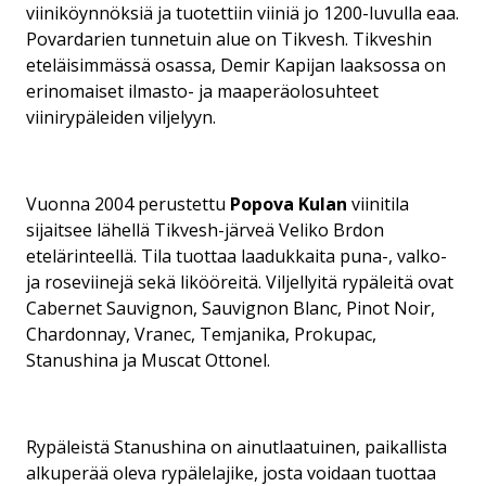
viiniköynnöksiä ja tuotettiin viiniä jo 1200-luvulla eaa.
Povardarien tunnetuin alue on Tikvesh. Tikveshin
eteläisimmässä osassa, Demir Kapijan laaksossa on
erinomaiset ilmasto- ja maaperäolosuhteet
viinirypäleiden viljelyyn.
Vuonna 2004 perustettu
Popova Kulan
viinitila
sijaitsee lähellä Tikvesh-järveä Veliko Brdon
etelärinteellä. Tila tuottaa laadukkaita puna-, valko-
ja roseviinejä sekä likööreitä. Viljellyitä rypäleitä ovat
Cabernet Sauvignon, Sauvignon Blanc, Pinot Noir,
Chardonnay, Vranec, Temjanika, Prokupac,
Stanushina ja Muscat Ottonel.
Rypäleistä Stanushina on ainutlaatuinen, paikallista
alkuperää oleva rypälelajike, josta voidaan tuottaa