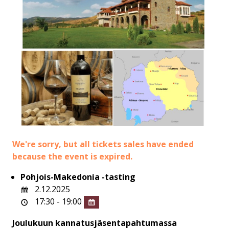
We're sorry, but all tickets sales have ended
because the event is expired.
Pohjois-Makedonia -tasting
2.12.2025
17:30 - 19:00
Joulukuun kannatusjäsentapahtumassa