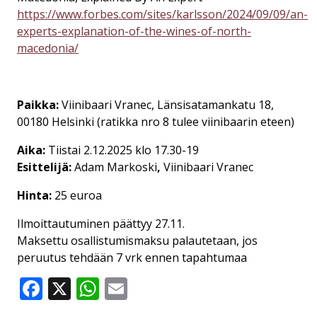
https://www.forbes.com/sites/karlsson/2024/09/09/an-
experts-explanation-of-the-wines-of-north-
macedonia/
Paikka:
Viinibaari Vranec, Länsisatamankatu 18,
00180 Helsinki
(ratikka nro 8 tulee viinibaarin eteen)
Aika:
Tiistai 2.12.2025 klo 17.30-19
Esittelijä:
Adam Markoski
,
Viinibaari Vranec
Hinta:
25 euroa
Ilmoittautuminen päättyy 27.11.
Maksettu osallistumismaksu palautetaan, jos
peruutus tehdään 7 vrk ennen tapahtumaa
Facebook
X
WhatsApp
Email