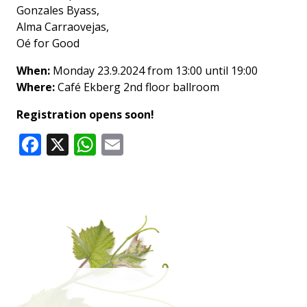
Gonzales Byass,
Alma Carraovejas,
Oé for Good
When:
Monday 23.9.2024 from 13:00 until 19:00
Where:
Café Ekberg 2nd floor ballroom
Registration opens soon!
Facebook
X
WhatsApp
Email