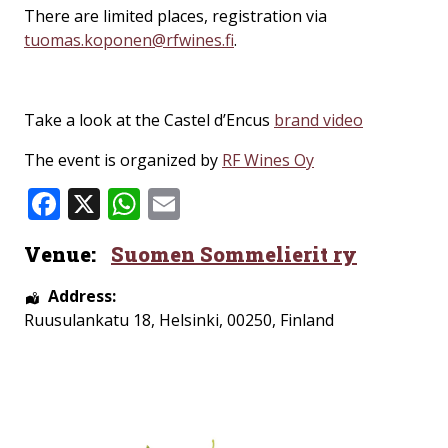
There are limited places, registration
via
tuomas.koponen@rfwines.fi
.
Take a look at the Castel d’Encus
brand video
The event is organized by
RF Wines Oy
Facebook
X
WhatsApp
Email
Venue:
Suomen Sommelierit ry
Address:
Ruusulankatu 18
,
Helsinki
,
00250
,
Finland