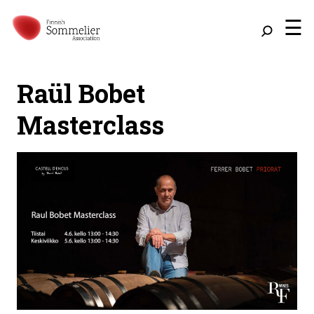
☰
Raül Bobet
Masterclass