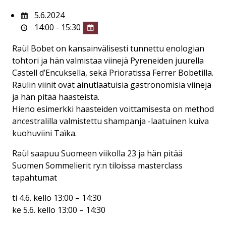
5.6.2024
14:00 - 15:30
Raül Bobet on kansainvälisesti tunnettu enologian
tohtori ja hän valmistaa viinejä Pyreneiden juurella
Castell d’Encuksella, sekä Prioratissa Ferrer Bobetilla.
Raülin viinit ovat ainutlaatuisia gastronomisia viinejä
ja hän pitää haasteista.
Hieno esimerkki haasteiden voittamisesta on method
ancestralilla valmistettu shampanja -laatuinen kuiva
kuohuviini Taïka.
Raül saapuu Suomeen viikolla 23 ja hän pitää
Suomen Sommelierit ry:n tiloissa masterclass
tapahtumat
ti 4.6. kello 13:00 – 14:30
ke 5.6. kello 13:00 – 14:30