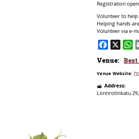
Registration open
Volunteer to help 
Helping hands are
Volunteer via e-ma
Faceb
X
W
Venue:
Best
ht
Venue Website:
Address:
Lönnrotinkatu 29