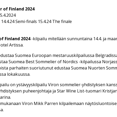
 of Finland 2024
15.4.2024
0
14.4.24 Semi-finals 15.4.24 The finale
f Finland 2024
-kilpailu mitellään sunnuntaina 14.4. ja maa
tel Artissa.
a edustaa Suomea Euroopan mestaruuskilpailussa Belgradissa
staa Suomea Best Sommelier of Nordics -kilpailussa Norjassa.
lijoista parhaiten suoriutunut edustaa Suomea Nuorten Som
issa lokakuussa.
ailu on ystävyyskilpailu Viron sommelier-yhdistyksen kanss
hdistyksen puheenjohtaja ja Star Wine List-tuomari Kristjan
arina.
s mukanaan Viron Mikk Parren kilpailemaan näytösluontois
a.