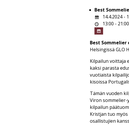
Best Sommelier
14.4.2024 - 
13:00 - 21:0
Best Sommelier o
Helsingissä GLO Ho
Kilpailun voittaj
kaksi parasta edu
vuotiaista kilpai
kisoissa Portugal
Tämän vuoden kilp
Viron sommelier-y
kilpailun päätuom
Kristjan tuo myö
osallistujien kanss