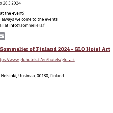
s 28.3.2024
at the event?
 always welcome to the events!
il at info@sommeliers.fi
ook
hatsApp
Email
 Sommelier of Finland 2024 - GLO Hotel Art
tps://www.glohotels.fi/en/hotels/glo-art
,
Helsinki
,
Uusimaa
,
00180
,
Finland