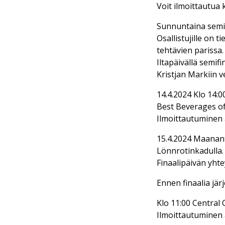
Voit ilmoittautua 
Sunnuntaina semif
Osallistujille on 
tehtävien parissa.
Iltapäivällä semifi
Kristjan Markiin 
14.4.2024 Klo 14:0
Best Beverages of
Ilmoittautuminen 
15.4.2024 Maanant
Lönnrotinkadulla.
Finaalipäivän yhte
Ennen finaalia jär
Klo 11:00 Central 
Ilmoittautuminen 