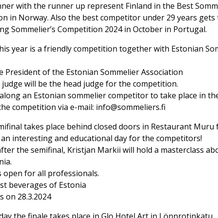
nner with the runner up represent Finland in the Best Somme
on in Norway. Also the best competitor under 29 years gets
ung Sommelier’s Competition 2024 in October in Portugal.
his year is a friendly competition together with Estonian S
he President of the Estonian Sommelier Association
 judge will be the head judge for the competition.
g along an Estonian sommelier competitor to take place in th
the competition via e-mail: info@sommeliers.fi
ifinal takes place behind closed doors in Restaurant Muru 
e an interesting and educational day for the competitors!
fter the semifinal, Kristjan Markii will hold a masterclass ab
nia.
 open for all professionals.
est beverages of Estonia
s on 28.3.2024
y the finale takes place in Glo Hotel Art in Lönnrotinkatu.