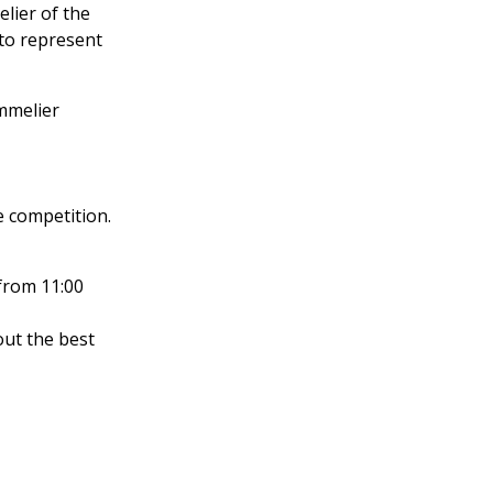
lier of the
 to represent
ommelier
e competition.
from 11:00
out the best