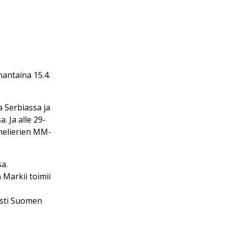
nantaina 15.4.
 Serbiassa ja
 Ja alle 29-
melierien MM-
a.
 Markii toimii
esti Suomen