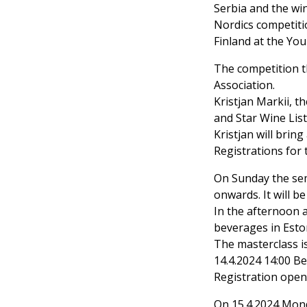
Serbia and the wi
Nordics competiti
Finland at the Yo
The competition t
Association.
Kristjan Markii, t
and Star Wine List
Kristjan will brin
Registrations for 
On Sunday the sem
onwards. It will b
In the afternoon a
beverages in Esto
The masterclass is
14.4.2024 14:00 B
Registration open
On 15.4.2024 Monda