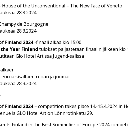
– House of the Unconventional – The New Face of Veneto
aukeaa 28.3.2024
 Champy de Bourgogne
aukeaa 28.3.2024
f Finland 2024
-finaali alkaa klo 15:00
 the Year Finland
tulokset paljastetaan finaalin jälkeen klo 
autitaan Glo Hotel Artissa Jugend-salissa
0 alkaen
,00 euroa sisältäen ruoan ja juomat
aukeaa 28.3.2024
–
of Finland 2024
– competition takes place 14.-15.4.2024 in He
enue is GLO Hotel Art on Lönnrotinkatu 29.
ents Finland in the Best Sommelier of Europe 2024 competi