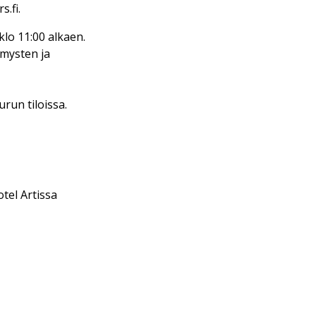
s.fi.
lo 11:00 alkaen.
ymysten ja
run tiloissa.
tel Artissa