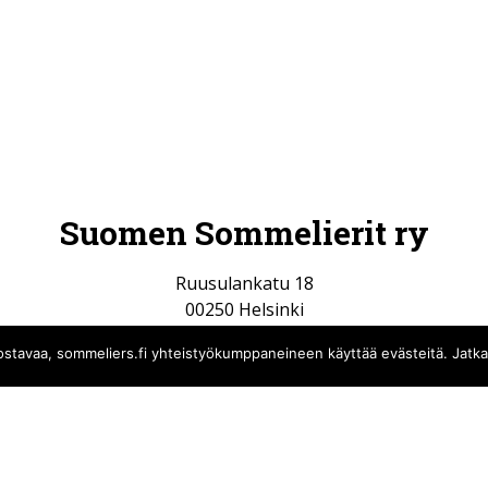
Suomen Sommelierit ry
Ruusulankatu 18
00250 Helsinki
info@sommeliers.fi
iinnostavaa, sommeliers.fi yhteistyökumppaneineen käyttää evästeitä. Jatk
Tietosuojaseloste