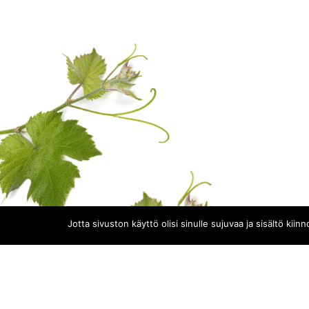
Jotta sivuston käyttö olisi sinulle sujuvaa ja sisältö k