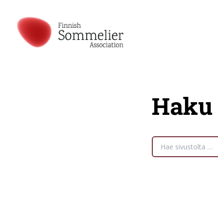
Haku
Etsi
sivua: