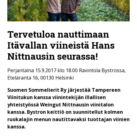
Tervetuloa nauttimaan
Itävallan viineistä Hans
Nittnausin seurassa!
Perjantaina 15.9.2017 klo 18.00 Ravintola Bystrossa,
Eteläranta 16, 00130 Helsinki
Suomen Sommelierit Ry järjestää Tampereen
Viinitukun kanssa viinintekijän illallisen
yhteistyössä Weingut Nittnausin viinitalon
kanssa. Bystron keittiö on suunnitellut kolmen
ruokalajin menun nautittavaksi tuottajan viinien
kanssa.