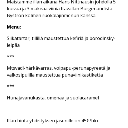
Maistamme illan aikana Hans Nittnausin johdolla 5
kuivaa ja 3 makeaa viiniä Itävallan Burgenandista
Bystron kolmen ruokalajinmenun kanssa.
Menu:
Siikatartar, tillillä maustettua kefiriä ja borodinsky-
leipää
***
Mtsvadi-härkävarras, voipapu-perunapyreetä ja
valkosipulilla maustettua punaviinikastiketta
***
Hunajavanukasta, omenaa ja suolacaramel
Illan hinta yhdistyksen jäsenille on 45€/hlö.