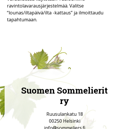
ravintolavarausjärjestelmää. Valitse
“lounas/iltapäivä/ilta -kattaus” ja ilmoittaudu
tapahtumaan.
Suomen Sommelierit
ry
Ruusulankatu 18
00250 Helsinki
info@sommeliers.fi