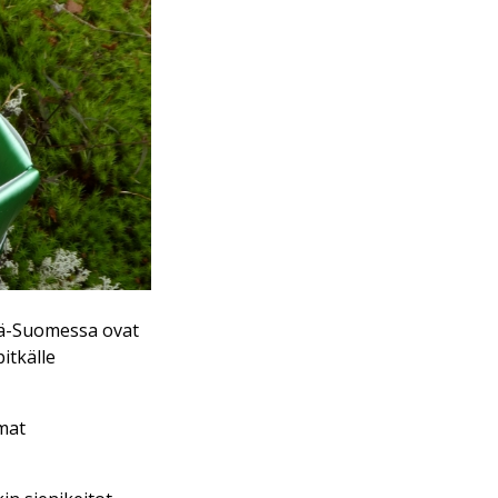
Itä-Suomessa ovat
itkälle
mat