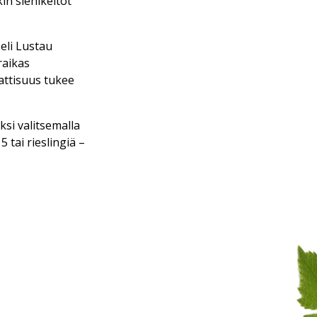
in sienikeitot
eli Lustau
raikas
attisuus tukee
ksi valitsemalla
tai rieslingiä –