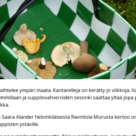
aihtelee ympäri maata. Kantarelleja on kerätty jo viikkoja, 
mmillaan ja suppilovahveroiden sesonki saattaa yltää jopa p
kka.
ö Saara Alander helsinkiläisestä Ravintola Murusta kertoo o
pisten ystäville.