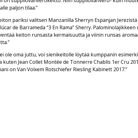
i on suppilovahverokeitto. Niin suppilovahvero- kuin muutk
lle paljon tilaa.”
iton pariksi valitsen Manzanilla Sherryn Espanjan Jerezistä 
lúcar de Barrameda “3 En Rama” Sherry. Palominolajikkeen 
entää keiton runsasta kermaisuutta ja viinin runsas aroma
ta.”
t ei ole oma juttu, voi sienikeitolle löytää kumppanin esimerki
a kuten Jean Collet Montée de Tonnerre Chablis 1er Cru 2015 
ani on Van Volxem Rotschiefer Riesling Kabinett 2017.”