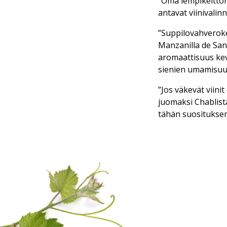
”Oma lempikeitton
antavat viinivalinna
”Suppilovahveroke
Manzanilla de San
aromaattisuus kev
sienien umamisuut
”Jos väkevät viini
juomaksi Chablist
tähän suosituksen