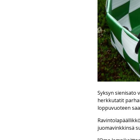
Syksyn sienisato v
herkkutatit parhai
loppuvuoteen saa
Ravintolapäällikk
juomavinkkinsä sup