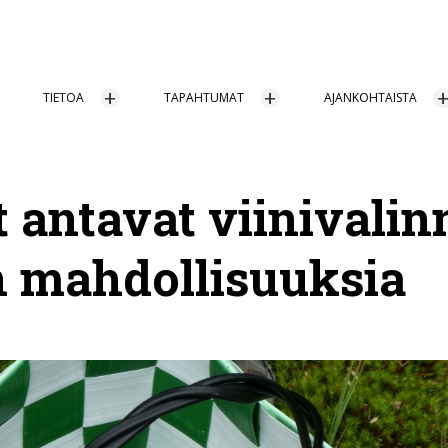
TIETOA
TAPAHTUMAT
AJANKOHTAISTA
t antavat viinivalin
n mahdollisuuksia