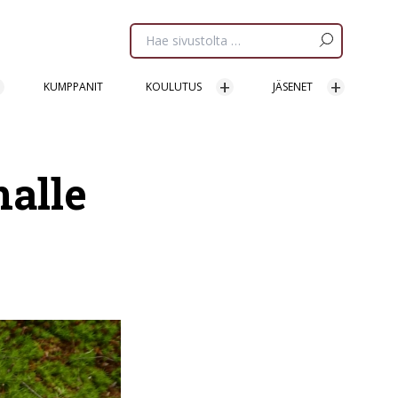
Etsi
sivua:
KUMPPANIT
KOULUTUS
JÄSENET
nalle