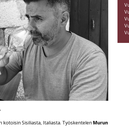
V
V
V
V
V
?
n kotoisin Sisiliasta, Italiasta. Työskentelen
Murun