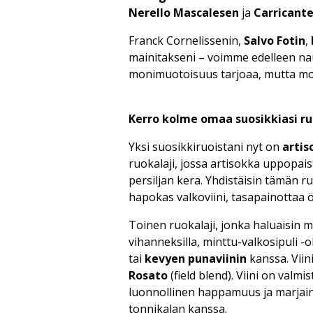
Nerello Mascalesen
ja
Carricant
Franck Cornelissenin,
Salvo Fotin
,
mainitakseni – voimme edelleen nau
monimuotoisuus tarjoaa, mutta mode
Kerro kolme omaa suosikkiasi ruo
Yksi suosikkiruoistani nyt on
artis
ruokalaji, jossa artisokka uppopaiste
persiljan kera. Yhdistäisin tämän 
hapokas valkoviini, tasapainottaa 
Toinen ruokalaji, jonka haluaisin m
vihanneksilla, minttu-valkosipuli -o
tai
kevyen punaviinin
kanssa. Viini
Rosato
(field blend). Viini on valmis
luonnollinen happamuus ja marjainen
tonnikalan kanssa.