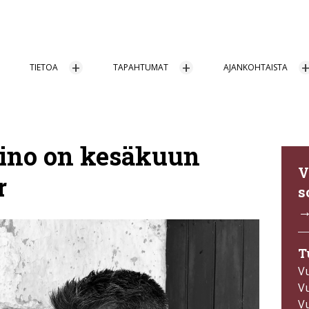
TIETOA
TAPAHTUMAT
AJANKOHTAISTA
ino on kesäkuun
V
r
s
T
V
V
V