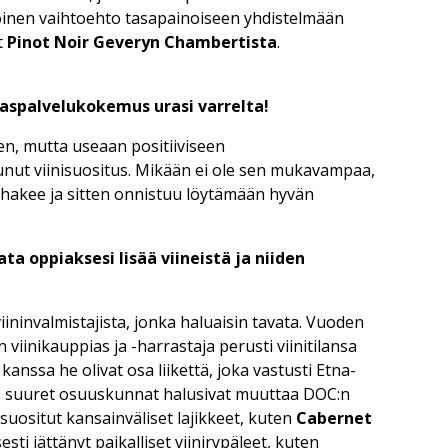
Toinen vaihtoehto tasapainoiseen yhdistelmään
t
Pinot Noir Geveryn Chambertista
.
kaspalvelukokemus urasi varrelta!
en, mutta useaan positiiviseen
unut viinisuositus. Mikään ei ole sen mukavampaa,
ä hakee ja sitten onnistuu löytämään hyvän
ata oppiaksesi lisää viineistä ja niiden
viininvalmistajista, jonka haluaisin tavata. Vuoden
viinikauppias ja -harrastaja perusti viinitilansa
kanssa he olivat osa liikettä, joka vastusti Etna-
ia: suuret osuuskunnat halusivat muuttaa DOC:n
s suositut kansainväliset lajikkeet, kuten
Cabernet
sti jättänyt paikalliset viinirypäleet, kuten