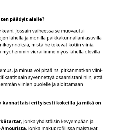
ten päädyit alalle?
 arkeani. Jossain vaiheessa se muovautui
jen lähellä ja monilla paikkakunnallani asuvilla
iniköynnöksiä, mistä he tekevät kotiin viiniä.
ja myöhemmin vierailimme myös lähellä olevilla
emus, ja minua voi pitää ns. pitkänmatkan viini-
ifikaatit sain syvennettyä osaamistani niin, että
nemmän viinien puolelle ja aloittamaan
kannattaisi erityisesti kokeilla ja mikä on
rkätartar
, jonka yhdistäisin kevyempään ja
t-Amourista
, jonka makuprofiilissa maistuvat