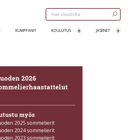
Etsi
sivua:
KUMPPANIT
KOULUTUS
JÄSENET
uoden 2026
ommelierhaastattelut
→
utustu myös
uoden 2025 sommelierit
uoden 2024 sommelierit
uoden 2023 sommelierit