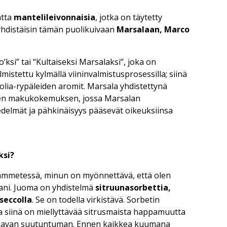
atta
mantelileivonnaisia
, jotka on täytetty
yhdistäisin tämän puolikuivaan
Marsalaan, Marco
ksi” tai “Kultaiseksi Marsalaksi”, joka on
lmistettu kylmällä viininvalmistusprosessilla; siinä
nzolia-rypäleiden aromit. Marsala yhdistettynä
isen makukokemuksen, jossa Marsalan
edelmät ja pähkinäisyys pääsevät oikeuksiinsa
ksi?
lämmetessä, minun on myönnettävä, että olen
ani. Juoma on yhdistelmä
sitruunasorbettia,
seccolla
. Se on todella virkistävä. Sorbetin
a siinä on miellyttävää sitrusmaista happamuutta
ukavan suutuntuman. Ennen kaikkea kuumana