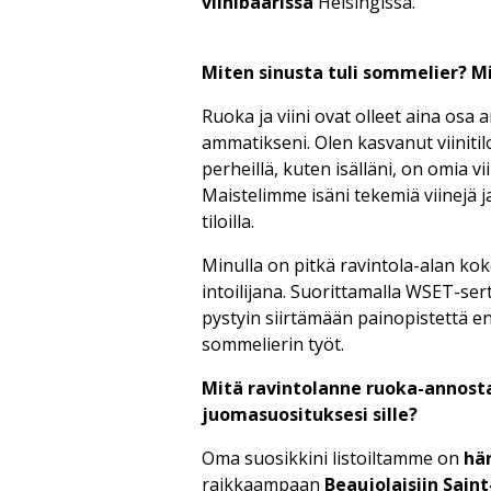
viinibaarissa
Helsingissä.
Miten sinusta tuli sommelier? Mi
Ruoka ja viini ovat olleet aina osa
ammatikseni. Olen kasvanut viinitilo
perheillä, kuten isälläni, on omia vi
Maistelimme isäni tekemiä viinejä 
tiloilla.
Minulla on pitkä ravintola-alan kok
intoilijana. Suorittamalla WSET-sert
pystyin siirtämään painopistettä e
sommelierin työt.
Mitä ravintolanne ruoka-annosta 
juomasuosituksesi sille?
Oma suosikkini listoiltamme on
hä
raikkaampaan
Beaujolaisiin
Sain