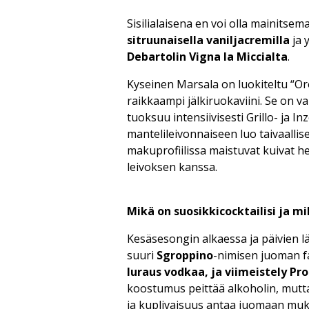
Sisilialaisena en voi olla mainitsem
sitruunaisella vaniljacremilla
ja 
Debartolin Vigna la Miccialta
.
Kyseinen Marsala on luokiteltu “Oro’
raikkaampi jälkiruokaviini. Se on va
tuoksuu intensiivisesti Grillo- ja I
mantelileivonnaiseen luo taivaall
makuprofiilissa maistuvat kuivat h
leivoksen kanssa.
Mikä on suosikkicocktailisi ja mi
Kesäsesongin alkaessa ja päivien 
suuri
Sgroppino
-nimisen juoman f
luraus vodkaa, ja viimeistely Pro
koostumus peittää alkoholin, mutt
ja kuplivaisuus antaa juomaan m