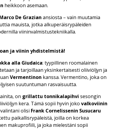
en
heikkoon asemaan.
Marco De Grazian
ansiosta – vain muutamia
ttia mauista, jotka alkuperäisrypäleiden
rnilla viininvalmistustekniikalla.
an ja viinin yhdistelmistä!
okka alla Giudaica
: tyypillinen roomalainen
taan ja tarjoillaan yksinkertaisesti oliiviöljyn ja
ruuan
Vermentinon
kanssa. Vermentino, joka on
öljyisen suutuntuman rasvaisuutta.
ainita, on
grillattu tonnikalapihvi
sesongin
liiviöljyn kera. Tämä sopii hyvin joko
valkoviinin
valintani olisi
Frank Cornelissenin Susucaru
tettu paikallisrypäleistä, joilla on korkea
 makuprofiili, ja joka mielestäni sopii