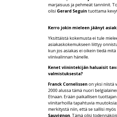
marjaisuus ja pehmeät tanniinit. 
olisi
Gerard Seguin
tuottama kevy
Kerro jokin mieleen jäänyt asia
Yksittäistä kokemusta ei tule miele
asiakaskokemukseen liittyy onnist
kun jos asiakas ei oikein tiedä mit
viinivalinnan hänelle.
Kenet viinintekijän haluaisit tav
valmistuksesta?
Franck Cornelissen
on yksi niistä 
2000 alussa tämä nuori belgialainen 
Etnaan. Erään paikallisen tuottajan 
viinitarhoilla tapahtuvia muutoks
merkitystä niin, että se sallisi myö
Sauvignon
. Tämä olisi todennäköise