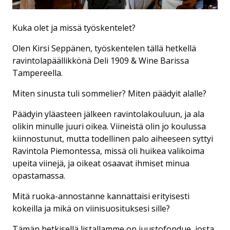
Kuka olet ja missä työskentelet?
Olen Kirsi Seppänen, työskentelen tällä hetkellä
ravintolapäällikkönä Deli 1909 & Wine Barissa
Tampereella.
Miten sinusta tuli sommelier? Miten päädyit alalle?
Päädyin yläasteen jälkeen ravintolakouluun, ja ala
olikin minulle juuri oikea. Viineistä olin jo koulussa
kiinnostunut, mutta todellinen palo aiheeseen syttyi
Ravintola Piemontessa, missä oli huikea valikoima
upeita viinejä, ja oikeat osaavat ihmiset minua
opastamassa.
Mitä ruoka-annostanne kannattaisi erityisesti
kokeilla ja mikä on viinisuosituksesi sille?
Tämän hetkisellä listallamme on juustofondue, josta