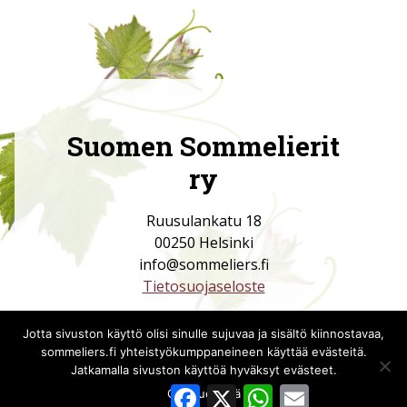
Suomen Sommelierit
ry
Ruusulankatu 18
00250 Helsinki
info@sommeliers.fi
Tietosuojaseloste
Jotta sivuston käyttö olisi sinulle sujuvaa ja sisältö kiinnostavaa,
sommeliers.fi yhteistyökumppaneineen käyttää evästeitä.
Jatkamalla sivuston käyttöä hyväksyt evästeet.
Facebook
X
WhatsApp
Email
Ok
Lue lisää