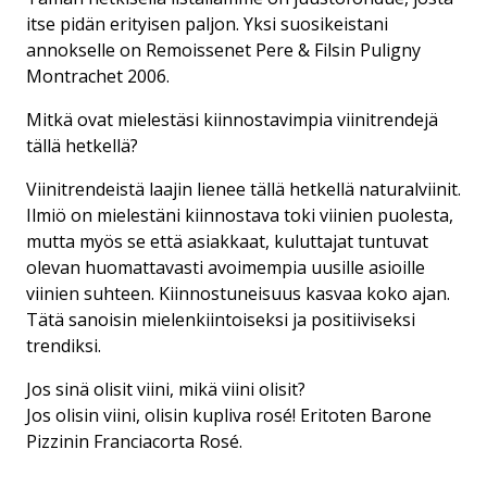
itse pidän erityisen paljon. Yksi suosikeistani
annokselle on Remoissenet Pere & Filsin Puligny
Montrachet 2006.
Mitkä ovat mielestäsi kiinnostavimpia viinitrendejä
tällä hetkellä?
Viinitrendeistä laajin lienee tällä hetkellä naturalviinit.
Ilmiö on mielestäni kiinnostava toki viinien puolesta,
mutta myös se että asiakkaat, kuluttajat tuntuvat
olevan huomattavasti avoimempia uusille asioille
viinien suhteen. Kiinnostuneisuus kasvaa koko ajan.
Tätä sanoisin mielenkiintoiseksi ja positiiviseksi
trendiksi.
Jos sinä olisit viini, mikä viini olisit?
Jos olisin viini, olisin kupliva rosé! Eritoten Barone
Pizzinin Franciacorta Rosé.