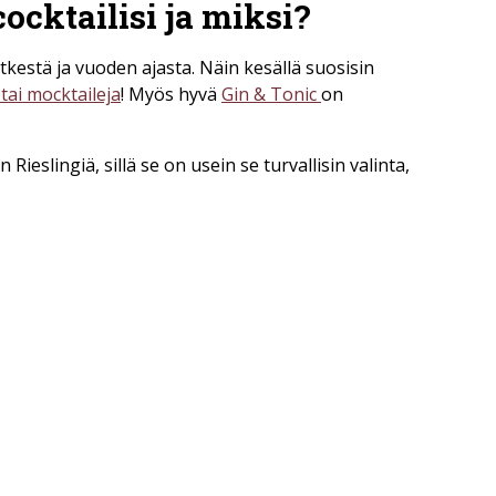
ocktailisi ja miksi?
etkestä ja vuoden ajasta. Näin kesällä suosisin
 tai mocktaileja
! Myös hyvä
Gin & Tonic
on
 Rieslingiä, sillä se on usein se turvallisin valinta,