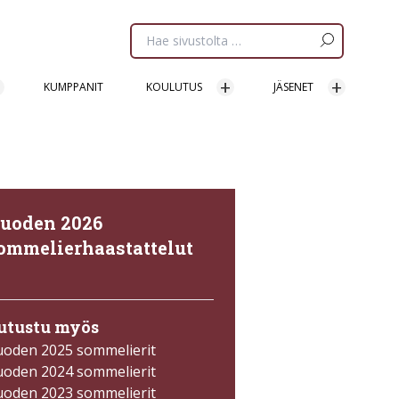
Etsi
sivua:
KUMPPANIT
KOULUTUS
JÄSENET
uoden 2026
ommelierhaastattelut
→
utustu myös
uoden 2025 sommelierit
uoden 2024 sommelierit
uoden 2023 sommelierit