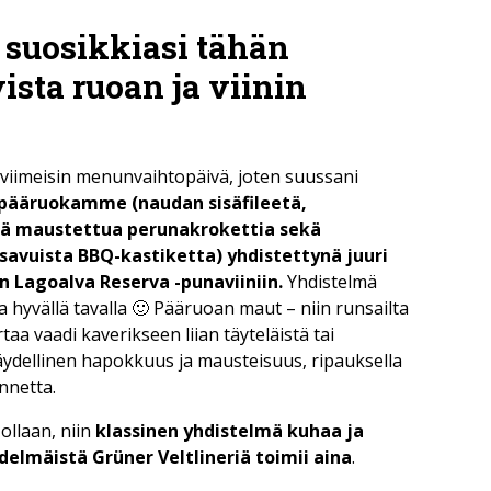
suosikkiasi tähän
ista ruoan ja viinin
ä viimeisin menunvaihtopäivä, joten suussani
pääruokamme (naudan sisäfileetä,
llä maustettua perunakrokettia sekä
 savuista BBQ-kastiketta) yhdistettynä juuri
n Lagoalva Reserva -punaviiniin.
Yhdistelmä
lla hyvällä tavalla 🙂 Pääruoan maut – niin runsailta
taa vaadi kaverikseen liian täyteläistä tai
i täydellinen hapokkuus ja mausteisuus, ripauksella
ennetta.
ollaan, niin
klassinen yhdistelmä kuhaa ja
elmäistä Grüner Veltlineriä toimii aina
.