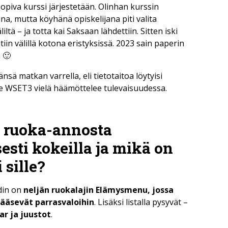
iva kurssi järjestetään. Olinhan kurssin
na, mutta köyhänä opiskelijana piti valita
iltä – ja totta kai Saksaan lähdettiin. Sitten iski
tiin välillä kotona eristyksissä. 2023 sain paperin
 🙂
sä matkan varrella, eli tietotaitoa löytyisi
se WSET3 vielä häämöttelee tulevaisuudessa.
e ruoka-annosta
sesti kokeilla ja mikä on
 sille?
din on
neljän ruokalajin Elämysmenu, jossa
ääsevät parrasvaloihin
. Lisäksi listalla pysyvät –
ar ja juustot
.