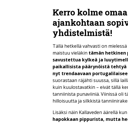
Kerro kolme omaa 
ajankohtaan sopiv
yhdistelmistä!
Tällä hetkellä vahvasti on mieless
maistuu vieläkin
tämän hetkinen 
savustettua kylkeä ja luuytime
paikallisista päärynöistä tehtyä
nyt trendaavaan portugalilaisee
suorastaan räjähti suussa, sillä lai
kuin kuulostavatkin – eivät tällä ker
tanniinista punaviiniä. Viinissä ol
hilloisuutta ja silkkistä tanniinirak
Lisäksi näin Kallaveden äärellä kun 
hapokkaan pippurista, mutta hed