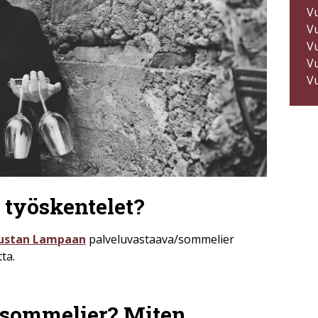
V
V
V
V
V
 työskentelet?
ustan Lampaan
palveluvastaava/sommelier
ta.
i sommelier? Miten