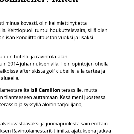
ti minua kovasti, olin kai miettinyt että
la. Keittiöpuoli tuntui houkuttelevalta, sillä olen
n isän kondiittoritaustan vuoksi ja lisäksi
un hotelli- ja ravintola-alan
tuin 2014 juhannuksen alla. Tein opintojen ohella
paikoissa after skistä golf clubeille, a la cartea ja
alueella.
lamestareilta
Isä Camillon
terassille, mutta
kin tilanteeseen auttamaan. Kesä meni juostessa
assia ja syksyllä aloitin tarjoilijana,
alveluvastaavaksi ja juomapuolesta sain erittäin
sen Ravintolamestarit-tiimiltä, ajatuksena jatkaa