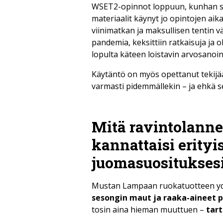
WSET2-opinnot loppuun, kunhan sop
materiaalit käynyt jo opintojen aika
viinimatkan ja maksullisen tentin väl
pandemia, keksittiin ratkaisuja ja ol
lopulta käteen loistavin arvosanoin
Käytäntö on myös opettanut tekijään
varmasti pidemmällekin – ja ehkä 
Mitä ravintolann
kannattaisi erityi
juomasuosituksesi
Mustan Lampaan ruokatuotteen y
sesongin maut ja raaka-aineet p
tosin aina hieman muuttuen –
tart