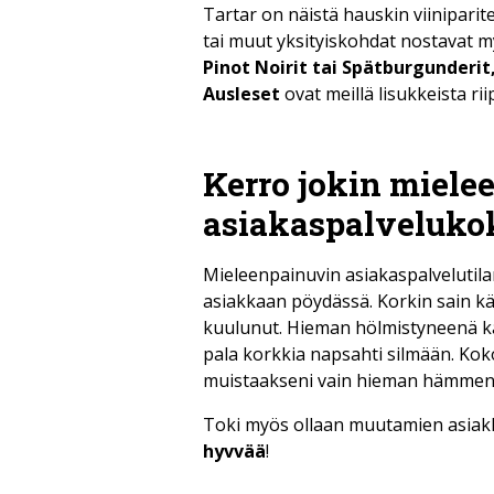
Tartar on näistä hauskin viiniparite
tai muut yksityiskohdat nostavat myö
Pinot Noirit tai Spätburgunderi
Ausleset
ovat meillä lisukkeista ri
Kerro jokin miele
asiakaspalvelukok
Mieleenpainuvin asiakaspalvelutila
asiakkaan pöydässä. Korkin sain k
kuulunut. Hieman hölmistyneenä kat
pala korkkia napsahti silmään. Kok
muistaakseni vain hieman hämment
Toki myös ollaan muutamien asiakk
hyvvää
!