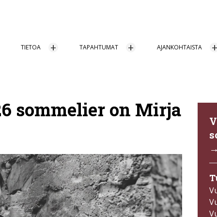
TIETOA
TAPAHTUMAT
AJANKOHTAISTA
6 sommelier on Mirja
V
s
T
V
V
V