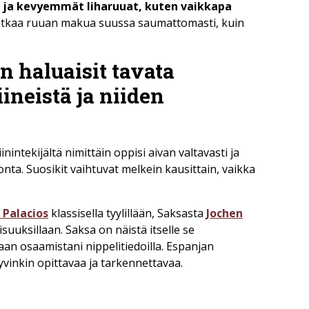
r ja kevyemmät liharuuat, kuten vaikkapa
jatkaa ruuan makua suussa saumattomasti, kuin
n haluaisit tavata
iineistä ja niiden
nintekijältä nimittäin oppisi aivan valtavasti ja
onta. Suosikit vaihtuvat melkein kausittain, vaikka
 Palacios
klassisella tyylillään, Saksasta
Jochen
oisuuksillaan. Saksa on näistä itselle se
an osaamistani nippelitiedoilla. Espanjan
 hyvinkin opittavaa ja tarkennettavaa.