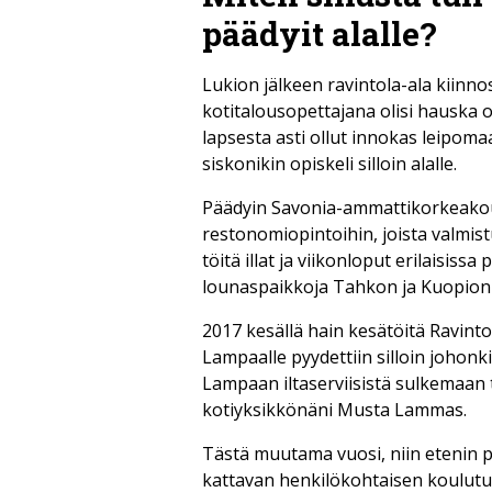
päädyit alalle?
Lukion jälkeen ravintola-ala kiinnos
kotitalousopettajana olisi hauska ol
lapsesta asti ollut innokas leipomaa
siskonikin opiskeli silloin alalle.
Päädyin Savonia-ammattikorkeakoulu
restonomiopintoihin, joista valmis
töitä illat ja viikonloput erilaisissa 
lounaspaikkoja Tahkon ja Kuopion 
2017 kesällä hain kesätöitä Ravinto
Lampaalle pyydettiin silloin johon
Lampaan iltaserviisistä sulkemaan ter
kotiyksikkönäni Musta Lammas.
Tästä muutama vuosi, niin etenin p
kattavan henkilökohtaisen koulutuk