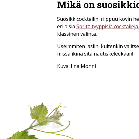
Mikä on suosikkic
Suosikkicocktailini riippuu kovin h
erilaisia
Spritz-tyyppisiä cocktaileja
klassinen valinta.
Useimmiten lasiini kuitenkin valitsen
missä ikinä sitä nautiskeleekaan!
Kuva: Iina Monni