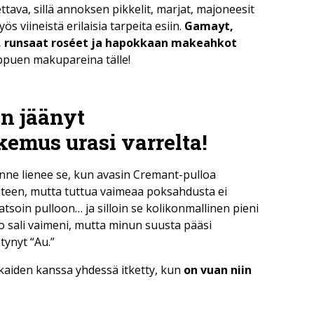
ttava, sillä annoksen pikkelit, marjat, majoneesit
s viineistä erilaisia tarpeita esiin.
Gamayt,
t, runsaat roséet ja hapokkaan makeahkot
ippuen makupareina tälle!
en jäänyt
emus urasi varrelta!
nne lienee se, kun avasin Cremant-pulloa
äteen, mutta tuttua vaimeaa poksahdusta ei
soin pulloon… ja silloin se kolikonmallinen pieni
o sali vaimeni, mutta minun suusta pääsi
ynyt “Au.”
aiden kanssa yhdessä itketty, kun
on vuan niin