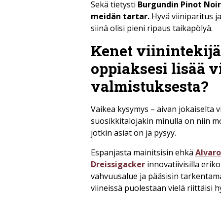
Sekä tietysti
Burgundin Pinot Noi
meidän tartar.
Hyvä viiniparitus 
siinä olisi pieni ripaus taikapölyä.
Kenet viinintekijä
oppiaksesi lisää v
valmistuksesta?
Vaikea kysymys – aivan jokaiselta vii
suosikkitalojakin minulla on niin m
jotkin asiat on ja pysyy.
Espanjasta mainitsisin ehkä
Alvaro
Dreissigacker
innovatiivisilla erik
vahvuusalue ja pääsisin tarkentama
viineissä puolestaan vielä riittäisi