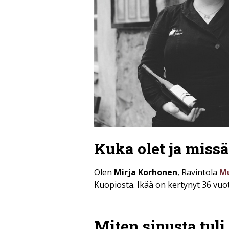
Kuka olet ja missä
Olen
Mirja Korhonen
, Ravintola
M
Kuopiosta. Ikää on kertynyt 36 vuot
Miten sinusta tul