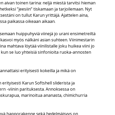
n aivan toinen tarina: neljä miestä tarvitsi hieman
hetkeksi ”jeesiin” tiskamaan ja tarjoilemaan. Nyt
tsestäni on tullut Karun yrittäjä. Ajattelen aina,
assa paikassa oikeaan aikaan.
semaan huippuhyviä viinejä jo urani ensimetreiltä
 kasvoi myös nälkäni asian suhteen. Viinimestarin
na mahtava löytää viinilistalle joku huikea viini jo
 kun se luo yhteisiä sinfonioita ruoka-annosten
nattaisi erityisesti kokeilla ja mikä on
erityisesti Karun Softshell sliderista ja
n -viinin parituksesta. Annoksessa on
 taskurapua, marinoitua ananasta, chimichurria
, hyvä happorakenne sekä hedelmäisyys on