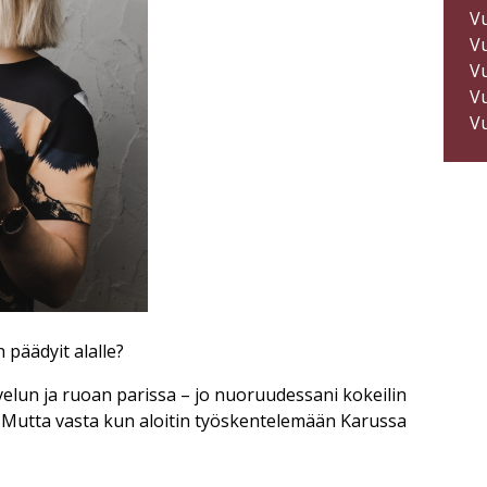
V
V
V
V
V
 päädyit alalle?
velun ja ruoan parissa – jo nuoruudessani kokeilin
in. Mutta vasta kun aloitin työskentelemään Karussa