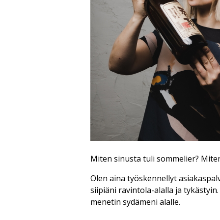
Miten sinusta tuli sommelier? Miten
Olen aina työskennellyt asiakaspal
siipiäni ravintola-alalla ja tykästy
menetin sydämeni alalle.