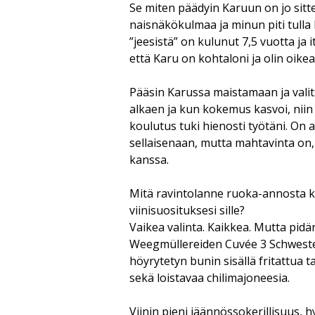
Se miten päädyin Karuun on jo sitte
naisnäkökulmaa ja minun piti tulla 
”jeesistä” on kulunut 7,5 vuotta ja i
että Karu on kohtaloni ja olin oike
Pääsin Karussa maistamaan ja valit
alkaen ja kun kokemus kasvoi, niin
koulutus tuki hienosti työtäni. On ai
sellaisenaan, mutta mahtavinta on,
kanssa.
Mitä ravintolanne ruoka-annosta kan
viinisuosituksesi sille?
Vaikea valinta. Kaikkea. Mutta pidän 
Weegmüllereiden Cuvée 3 Schwester
höyrytetyn bunin sisällä fritattua
sekä loistavaa chilimajoneesia.
Viinin pieni jäännössokerillisuus