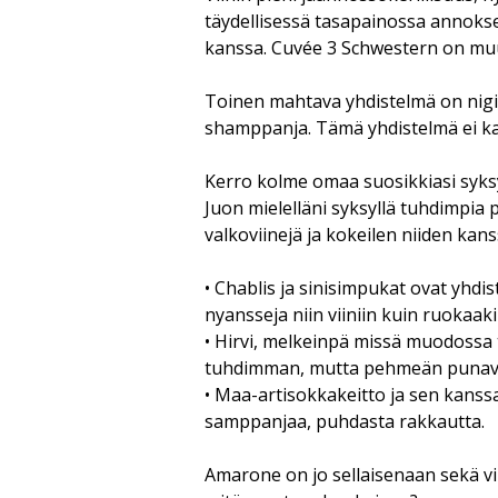
täydellisessä tasapainossa annok
kanssa. Cuvée 3 Schwestern on muut
Toinen mahtava yhdistelmä on nigir
shamppanja. Tämä yhdistelmä ei ka
Kerro kolme omaa suosikkiasi syksy
Juon mielelläni syksyllä tuhdimpia
valkoviinejä ja kokeilen niiden kans
• Chablis ja sinisimpukat ovat yhdis
nyansseja niin viiniin kuin ruokaak
• Hirvi, melkeinpä missä muodossa 
tuhdimman, mutta pehmeän punavi
• Maa-artisokkakeitto ja sen kanssa
samppanjaa, puhdasta rakkautta.
Amarone on jo sellaisenaan sekä viini