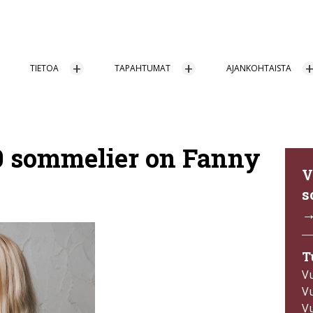
TIETOA
TAPAHTUMAT
AJANKOHTAISTA
 sommelier on Fanny
V
s
T
V
V
V