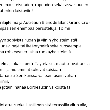
sen mausteisuuden, rapeuden sekä rasvaisuuden
enkin loistoviini!
ilajitelma ja Autréaun Blanc de Blanc Grand Cru -
ipaa sen enempää perusteluja. Toimii!
yn sopivista ruoan ja viinin yhdistelmistä!
 punaviinejä tai ikääntyneitä sekä runsaampia
sa rohkeasti erilaisia ruokayhdistelmiä.
telmä, joka ei petä. Täyteläiset maut tuovat uusia
in – ja molemmat tukevat toisiaan.
tahansa. Sen kanssa valitsen usein vähän
inin.
 jotain ihanaa Bordeauxin valkoista tai
 että ruoka. Lasillinen sitä terassilla viltin alla,