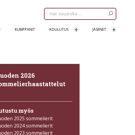
Etsi
sivua:
KUMPPANIT
KOULUTUS
JÄSENET
uoden 2026
ommelierhaastattelut
→
utustu myös
uoden 2025 sommelierit
uoden 2024 sommelierit
uoden 2023 sommelierit