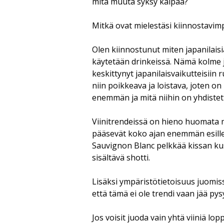
mitä muuta syksy kaipaa?
Mitkä ovat mielestäsi kiinnostavimpia
Olen kiinnostunut miten japanilais
käytetään drinkeissä. Nämä kolme j
keskittynyt japanilaisvaikutteisiin 
niin poikkeava ja loistava, joten o
enemmän ja mitä niihin on yhdistet
Viinitrendeissä on hieno huomata mi
pääsevät koko ajan enemmän esille
Sauvignon Blanc pelkkää kissan kus
sisältävä shotti.
Lisäksi ympäristötietoisuus juomiss
että tämä ei ole trendi vaan jää pys
Jos voisit juoda vain yhtä viiniä lop