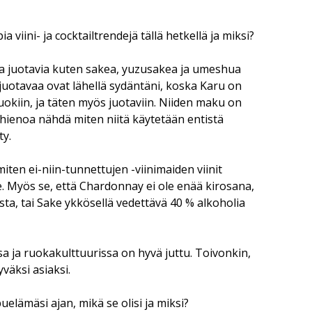
 viini- ja cocktailtrendejä tällä hetkellä ja miksi?
ia juotavia kuten sakea, yuzusakea ja umeshua
uotavaa ovat lähellä sydäntäni, koska Karu on
ruokiin, ja täten myös juotaviin. Niiden maku on
n hienoa nähdä miten niitä käytetään entistä
ty.
ten ei-niin-tunnettujen -viinimaiden viinit
. Myös se, että Chardonnay ei ole enää kirosana,
ta, tai Sake ykkösellä vedettävä 40 % alkoholia
a ja ruokakulttuurissa on hyvä juttu. Toivonkin,
yväksi asiaksi.
puelämäsi ajan, mikä se olisi ja miksi?