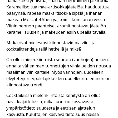
nämä kaksi yhdistää, saadaan herkullinen jälkiruoka.
Karamellisoitua maa-artisokkajäätelöä, haudutettua
päärynää, rapeaa maa-artisokka sipsiä ja ihanan
makeaa Moscatel Sherryä, toimii kuin junan vessa!
Viinin hennon paahteiset aromit nostavat jäätelön
karamellisuuden ja makeuden esiin upealla tavalla.
Mitkä ovat mielestäsi kiinnostavimpia viini- ja
cocktailtrendejä tällä hetkellä ja miksi?
On ollut mielenkiintoista seurata (vanhojen) uusien,
ennalta vähemmän tunnettujen viinialueiden nousua
maailman viinikartalle. Myös vanhojen, uudelleen
elvytettyjen rypälelajikkeiden uudelleentuleminen on
kiinnostava trendi.
Cocktaileissa mielenkiintoista kehitystä on ollut
hävikkiajattelussa, mikä juontuu kasvavasta
ympäristötietoisuudesta ja eettisen ajattelun
kasvusta. Kuluttajien kasvava tietoisuus näissä