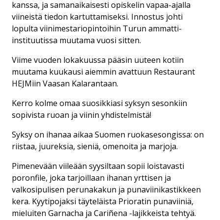
kanssa, ja samanaikaisesti opiskelin vapaa-ajalla
viineistä tiedon kartuttamiseksi. Innostus johti
lopulta viinimestariopintoihin Turun ammatti-
instituutissa muutama vuosi sitten.
Viime vuoden lokakuussa pääsin uuteen kotiin
muutama kuukausi aiemmin avattuun Restaurant
HEJMiin Vaasan Kalarantaan.
Kerro kolme omaa suosikkiasi syksyn sesonkiin
sopivista ruoan ja viinin yhdistelmistä!
Syksy on ihanaa aikaa Suomen ruokasesongissa: on
riistaa, juureksia, sieniä, omenoita ja marjoja.
Pimenevään viileään syysiltaan sopii loistavasti
poronfile, joka tarjoillaan ihanan yrttisen ja
valkosipulisen perunakakun ja punaviinikastikkeen
kera. Kyytipojaksi täyteläista Prioratin punaviiniä,
mieluiten Garnacha ja Cariñena -lajikkeista tehtyä.