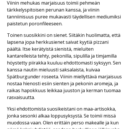
Viinin mehukas marjaisuus toimii pehmeän
tärkkelyspitoisen perunan kanssa, ja viinin
tanniinisuus puree mukavasti täydellisen mediumiksi
paistetun poronfileeseen.
Toinen suosikkini on sienet. Siitäkin huolimatta, että
lapsena jopa herkkusienet saivat kyytiä pizzani
päältä. Itse kerätyistä sienistä, mieluiten
kantarelleista tehty, pekonilla, sipulilla ja timjamilla
höystetty piirakka kuuluu ehdottomasti syksyyn. Sen
kanssa nautin mieluusti saksalaista, kuivaa
Spätburgunder roseeta. Viinin miellyttävä marjaisuus
nostaa hienosti esiin sienten ja pekonin aromeja, ja
raikas hapokkuus leikkaa juuston ja kerman tuomaa
rasvaisuutta.
Yksi ehdottomista suosikeistani on maa-artisokka,
jonka sesonki alkaa loppusyksystä. Se toimii missä
muodossa vaan. Olen erittäin perso makealle ja kun