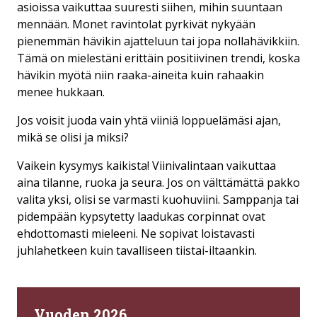
asioissa vaikuttaa suuresti siihen, mihin suuntaan
mennään. Monet ravintolat pyrkivät nykyään
pienemmän hävikin ajatteluun tai jopa nollahävikkiin.
Tämä on mielestäni erittäin positiivinen trendi, koska
hävikin myötä niin raaka-aineita kuin rahaakin
menee hukkaan.
Jos voisit juoda vain yhtä viiniä loppuelämäsi ajan,
mikä se olisi ja miksi?
Vaikein kysymys kaikista! Viinivalintaan vaikuttaa
aina tilanne, ruoka ja seura. Jos on välttämättä pakko
valita yksi, olisi se varmasti kuohuviini. Samppanja tai
pidempään kypsytetty laadukas corpinnat ovat
ehdottomasti mieleeni. Ne sopivat loistavasti
juhlahetkeen kuin tavalliseen tiistai-iltaankin.
Vuoden 2026