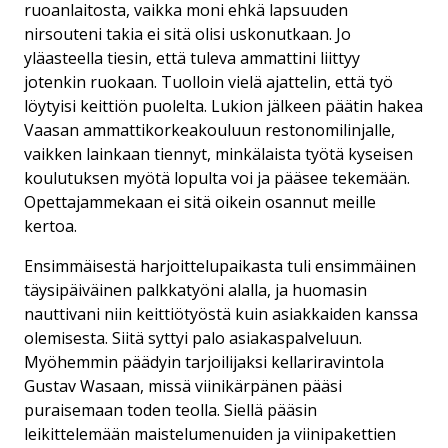
ruoanlaitosta, vaikka moni ehkä lapsuuden
nirsouteni takia ei sitä olisi uskonutkaan. Jo
yläasteella tiesin, että tuleva ammattini liittyy
jotenkin ruokaan. Tuolloin vielä ajattelin, että työ
löytyisi keittiön puolelta. Lukion jälkeen päätin hakea
Vaasan ammattikorkeakouluun restonomilinjalle,
vaikken lainkaan tiennyt, minkälaista työtä kyseisen
koulutuksen myötä lopulta voi ja pääsee tekemään.
Opettajammekaan ei sitä oikein osannut meille
kertoa.
Ensimmäisestä harjoittelupaikasta tuli ensimmäinen
täysipäiväinen palkkatyöni alalla, ja huomasin
nauttivani niin keittiötyöstä kuin asiakkaiden kanssa
olemisesta. Siitä syttyi palo asiakaspalveluun.
Myöhemmin päädyin tarjoilijaksi kellariravintola
Gustav Wasaan, missä viinikärpänen pääsi
puraisemaan toden teolla. Siellä pääsin
leikittelemään maistelumenuiden ja viinipakettien